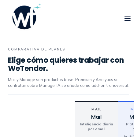
COMPARATIVA DE PLANES
Elige cómo quieres trabajar con
WeTender.
Mail y Manage son productos base. Premium y Analytics se
contratan sobre Manage. IA se añade como add-on transversal.
MAIL
MA
Mail
Ma
Inteligencia diaria
Plata
por email
ge
↳ INC